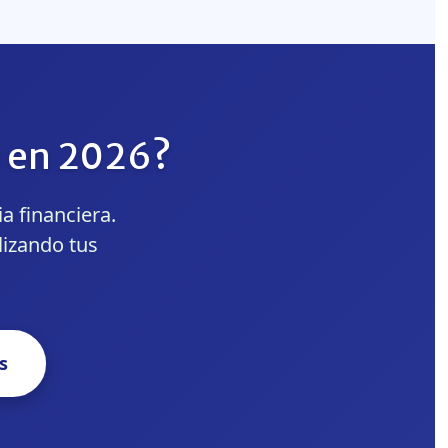
s en 2026?
a financiera.
lizando tus
s