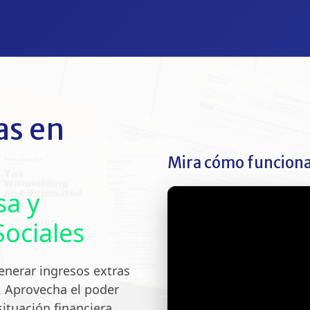
as en
Mira cómo funciona
sa y
Sociales
enerar ingresos extras
l. Aprovecha el poder
situación financiera