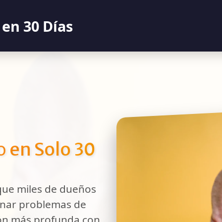
 en 30 Días
o
en Solo 30
que miles de dueños
onar problemas de
ón más profunda con