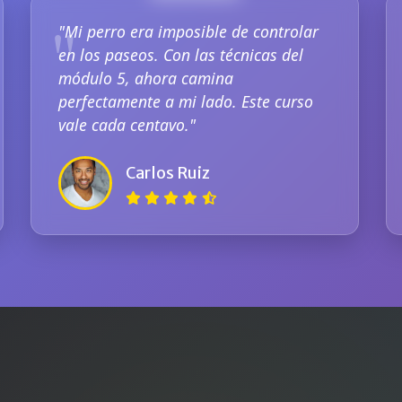
"Mi perro era imposible de controlar
en los paseos. Con las técnicas del
módulo 5, ahora camina
perfectamente a mi lado. Este curso
vale cada centavo."
Carlos Ruiz