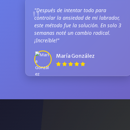
"Después de intentar todo para
controlar la ansiedad de mi labrador,
este método fue la solución. En solo 3
semanas noté un cambio radical.
¡Increíble!"
María González