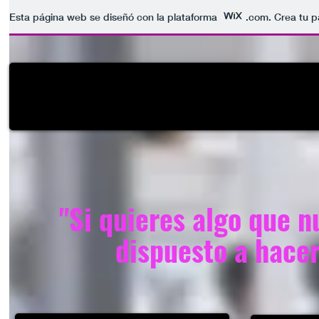
Esta página web se diseñó con la plataforma
.com
. Crea tu 
Sobre mi
Entrenamiento
Libros
Traba
"Si quieres algo que n
dispuesto a hacer