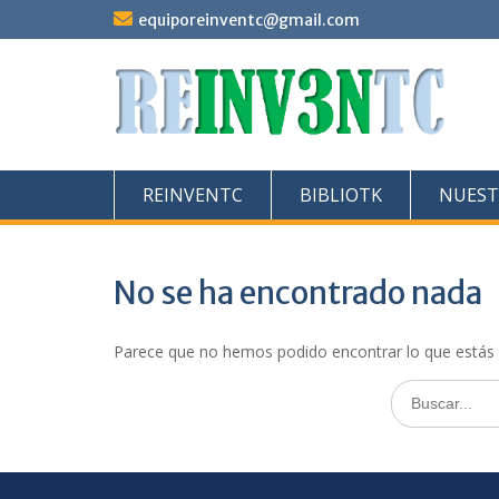
Saltar
equiporeinventc@gmail.com
al
contenido
REINVENTC
BIBLIOTK
NUEST
No se ha encontrado nada
Parece que no hemos podido encontrar lo que estás
Buscar: