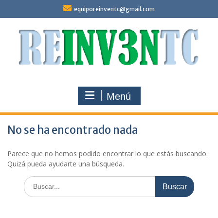
Saltar
equiporeinventc@gmail.com
al
contenido
Menú
No se ha encontrado nada
Parece que no hemos podido encontrar lo que estás buscando.
Quizá pueda ayudarte una búsqueda.
Buscar: