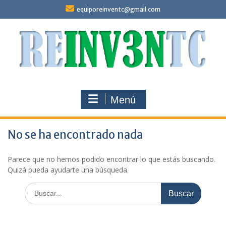
Saltar
equiporeinventc@gmail.com
al
contenido
Menú
No se ha encontrado nada
Parece que no hemos podido encontrar lo que estás buscando.
Quizá pueda ayudarte una búsqueda.
Buscar: