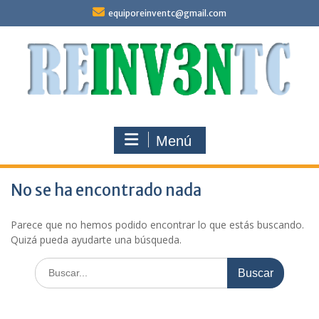
Saltar
equiporeinventc@gmail.com
al
contenido
Menú
No se ha encontrado nada
Parece que no hemos podido encontrar lo que estás buscando.
Quizá pueda ayudarte una búsqueda.
Buscar: