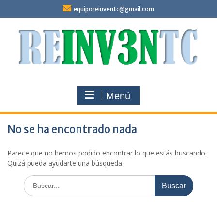
Saltar
equiporeinventc@gmail.com
al
contenido
Menú
No se ha encontrado nada
Parece que no hemos podido encontrar lo que estás buscando.
Quizá pueda ayudarte una búsqueda.
Buscar: