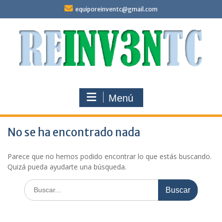
Saltar
equiporeinventc@gmail.com
al
contenido
Menú
No se ha encontrado nada
Parece que no hemos podido encontrar lo que estás buscando.
Quizá pueda ayudarte una búsqueda.
Buscar: