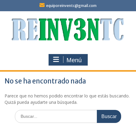
Saltar
equiporeinventc@gmail.com
al
contenido
Menú
No se ha encontrado nada
Parece que no hemos podido encontrar lo que estás buscando.
Quizá pueda ayudarte una búsqueda.
Buscar: