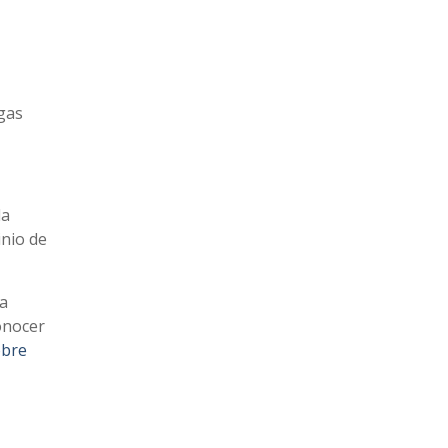
gas
la
inio de
 a
onocer
obre