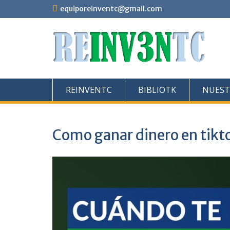
Saltar
equiporeinventc@gmail.com
al
contenido
REINVENTC
BIBLIOTK
NUEST
Como ganar dinero en tikt