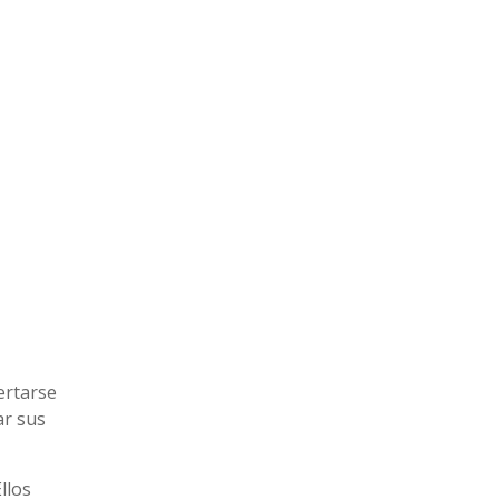
ertarse
ar sus
llos