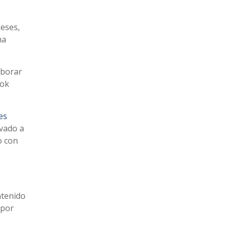
meses,
ma
aborar
Tok
es
ivado a
o con
ntenido
 por