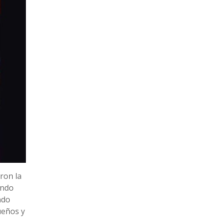
ron la
endo
ndo
ueños y