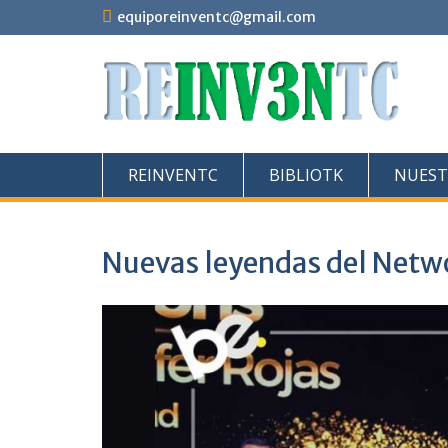
Saltar
equiporeinventc@gmail.com
al
contenido
REINVENTC
BIBLIOTK
NUEST
Nuevas leyendas del Netw