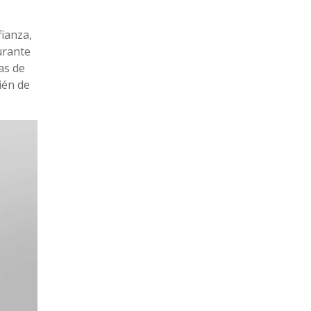
ianza,
urante
as de
ién de