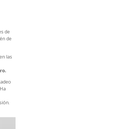
es de
ién de
en las
ro.
cadeo
 Ha
sión.