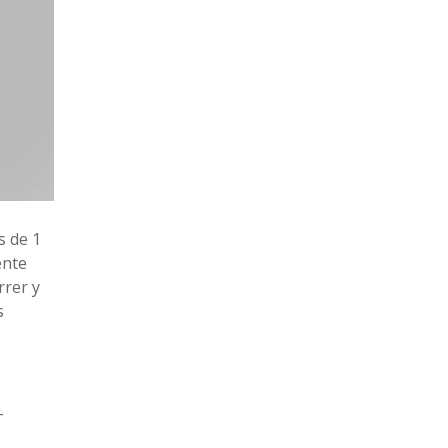
s de 1
ente
rrer y
s
-