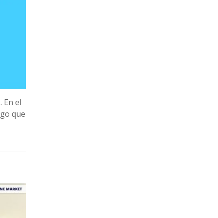
. En el
esgo que