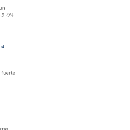
 un
,9 -9%
 a
 fuerte
s
stas