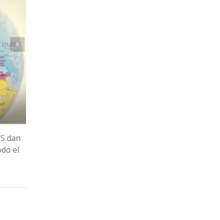
OS dan
odo el