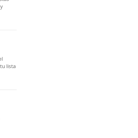
oy
el
u lista
e