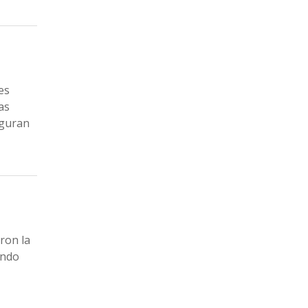
es
as
eguran
ron la
endo