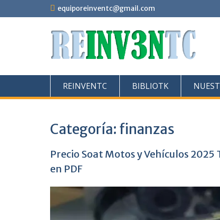
Saltar
equiporeinventc@gmail.com
al
contenido
REINVENTC
BIBLIOTK
NUEST
Categoría:
finanzas
Precio Soat Motos y Vehículos 2025
en PDF