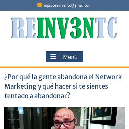
Saltar
equiporeinventc@gmail.com
al
contenido
Menú
¿Por qué la gente abandona el Network
Marketing y qué hacer si te sientes
tentado a abandonar?