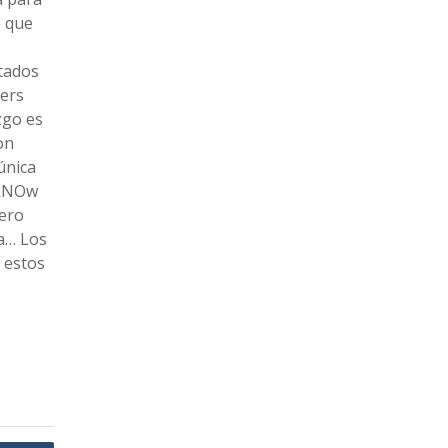
e que
tados
lers
zgo es
on
única
 kNOw
pero
ia… Los
 estos