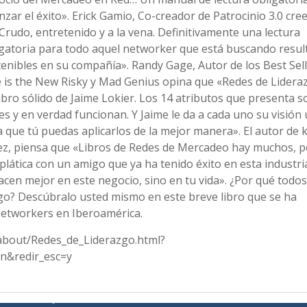
nzar el éxito». Erick Gamio, Co-creador de Patrocinio 3.0 cre
Crudo, entretenido y a la vena. Definitivamente una lectura
igatoria para todo aquel networker que está buscando resul
enibles en su compañía». Randy Gage, Autor de los Best Sel
e is the New Risky y Mad Genius opina que «Redes de Lidera
ibro sólido de Jaime Lokier. Los 14 atributos que presenta s
es y en verdad funcionan. Y Jaime le da a cada uno su visión 
 que tú puedas aplicarlos de la mejor manera». El autor de
ez, piensa que «Libros de Redes de Mercadeo hay muchos, 
plática con un amigo que ya ha tenido éxito en esta industr
acen mejor en este negocio, sino en tu vida». ¿Por qué todos
go? Descúbralo usted mismo en este breve libro que se ha
 Networkers en Iberoamérica.
about/Redes_de_Liderazgo.html?
n&redir_esc=y