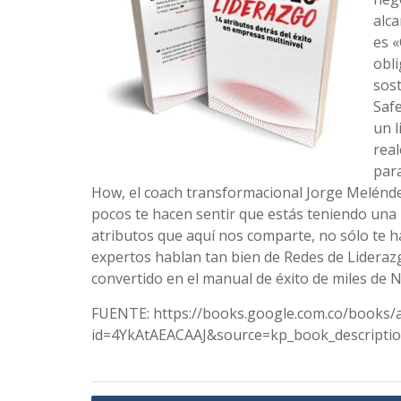
alca
es «
obl
sost
Saf
un l
real
para
How, el coach transformacional Jorge Melénd
pocos te hacen sentir que estás teniendo una 
atributos que aquí nos comparte, no sólo te h
expertos hablan tan bien de Redes de Lideraz
convertido en el manual de éxito de miles de
FUENTE: https://books.google.com.co/books/
id=4YkAtAEACAAJ&source=kp_book_descriptio