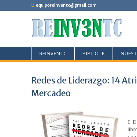
Saltar
equiporeinventc@gmail.com
al
contenido
REINVENTC
BIBLIOTK
NUEST
Redes de Liderazgo: 14 Atr
Mercadeo
El D
libr
neg