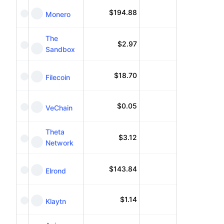
$
194.88
Monero
The
$
2.97
Sandbox
$
18.70
Filecoin
$
0.05
VeChain
Theta
$
3.12
Network
$
143.84
Elrond
$
1.14
Klaytn