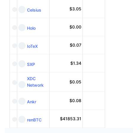
$
3.05
Celsius
$
0.00
Holo
$
0.07
IoTeX
$
1.34
SXP
XDC
$
0.05
Network
$
0.08
Ankr
$
41853.31
renBTC