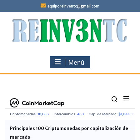
Saltar
equiporeinventc@gmail.com
al
contenido
Menú
Criptomonedas
:
18,086
Intercambios
:
460
Cap. de Mercado
:
$1,844,055,
Principales 100 Criptomonedas por capitalización de
mercado