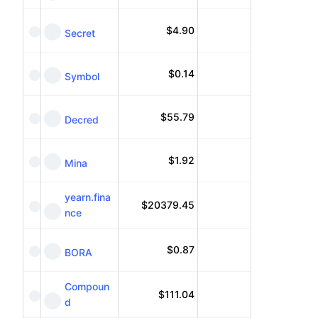
$
4.90
Secret
$
0.14
Symbol
$
55.79
Decred
$
1.92
Mina
yearn.fina
$
20379.45
nce
$
0.87
BORA
Compoun
$
111.04
d