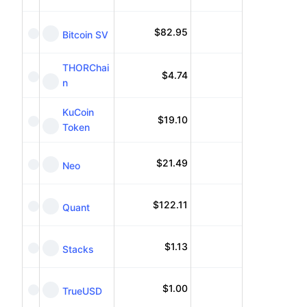
$
82.95
Bitcoin SV
THORChai
$
4.74
n
KuCoin
$
19.10
Token
$
21.49
Neo
$
122.11
Quant
$
1.13
Stacks
$
1.00
TrueUSD