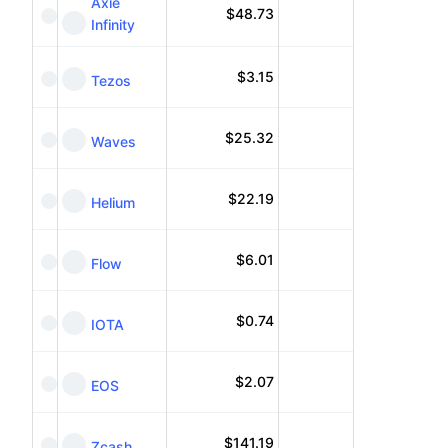
Axie
$
48.73
Infinity
$
3.15
Tezos
$
25.32
Waves
$
22.19
Helium
$
6.01
Flow
$
0.74
IOTA
$
2.07
EOS
$
141.19
Zcash