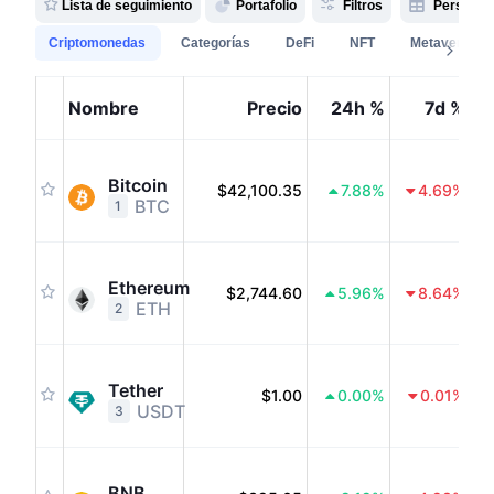
Lista de seguimiento
Portafolio
Filtros
Personali
Criptomonedas
Categorías
DeFi
NFT
Metaverse
Nombre
Precio
24h %
7d %
C
Bitcoin
$42,100.35
7.88
%
4.69
%
BTC
1
Ethereum
$2,744.60
5.96
%
8.64
%
ETH
2
Tether
$1.00
0.00
%
0.01
%
USDT
3
BNB