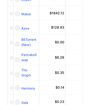
$
1842.12
Maker
$
128.93
Aave
BitTorrent
$
0.00
(New)
PancakeS
$
6.28
wap
The
$
0.35
Graph
$
0.14
Harmony
$
0.23
Gala