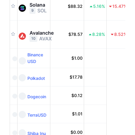
Solana
$88.32
5.16
%
15.47
%
SOL
9
Avalanche
$78.57
8.28
%
8.52
%
AVAX
10
Binance
$
1.00
USD
$
17.78
Polkadot
$
0.12
Dogecoin
$
1.01
TerraUSD
$
0.00
Shiba Inu