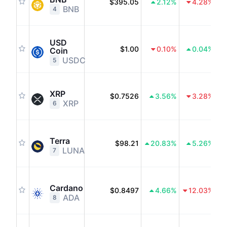
$395.05
2.12
%
4.28
%
BNB
4
USD
$1.00
0.10
%
0.04
%
Coin
USDC
5
XRP
$0.7526
3.56
%
3.28
%
XRP
6
Terra
$98.21
20.83
%
5.26
%
LUNA
7
Cardano
$0.8497
4.66
%
12.03
%
ADA
8