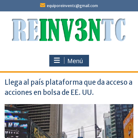
Saltar
equiporeinventc@gmail.com
al
contenido
Menú
Llega al país plataforma que da acceso a
acciones en bolsa de EE. UU.