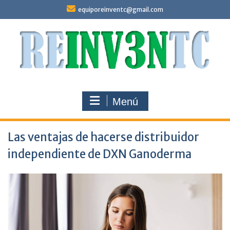
Saltar
equiporeinventc@gmail.com
al
contenido
Menú
Las ventajas de hacerse distribuidor
independiente de DXN Ganoderma