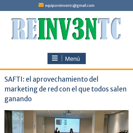
Saltar
equiporeinventc@gmail.com
al
contenido
Menú
SAFTI: el aprovechamiento del
marketing de red con el que todos salen
ganando