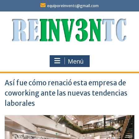
Saltar
equiporeinventc@gmail.com
al
contenido
Menú
Así fue cómo renació esta empresa de
coworking ante las nuevas tendencias
laborales