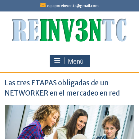
Saltar
equiporeinventc@gmail.com
al
contenido
Menú
Las tres ETAPAS obligadas de un
NETWORKER en el mercadeo en red